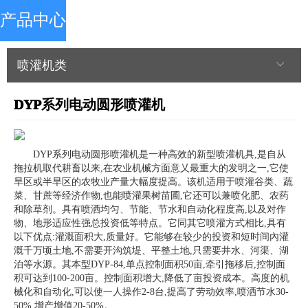
产品中心
喷灌机类
DYP系列电动圆形喷灌机
DYP系列电动圆形喷灌机是一种高效的新型喷灌机具,是自从
拖拉机取代耕畜以来,在农业机楲方面意乂最重大的发明之一,它使
旱区或半旱区的农牧业产量大幅度提高。该机适用于喷灌谷类、蔬
菜、甘蔗等经济作物,也能喷灌果树苗圃,它还可以兼喷化肥、农药
和除草剂。具有喷洒均匀、节能、节水和自动化程度高,以及对作
物、地形适应性强总投资低等特点。它同其它喷灌方式相比,具有
以下优点:灌溉面积大,质量好。它能够在较少的投资和短时间內灌
溉千万顷土地,不需要开沟筑堤、平整土地,只需要井水、河渠、湖
泊等水源。其本型DYP-84,单点控制面积50亩,牵引拖移后,控制面
积可达到100-200亩。控制面积增大,降低了亩投资成本。高度的机
械化和自动化,可以使一人操作2-8台,提高了劳动效率,喷洒节水30-
50%,增产增值20-50%。