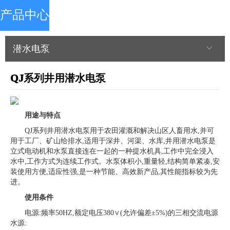
产品中心
潜水电泵
QJ系列井用潜水电泵
用途与特点
QJ系列井用潜水电泵用于农田灌溉和解决山区人畜用水,并可
用于工厂、矿山给排水,适用于深井、河渠、水库,
井用潜水电泵是
立式电动机和水泵直接连在一起的一种提水机具,工作中完全浸入
水中,工作方式为连续工作式。
水泵体积小,重量轻,结构简单紧凑,安
装使用方便,适应性强,是一种节能、高效新产品,其性能指标较为先
进。
使用条件
电源:频率50HZ,额定电压380∨(允许偏差±5%)的三相交流电源
水源: