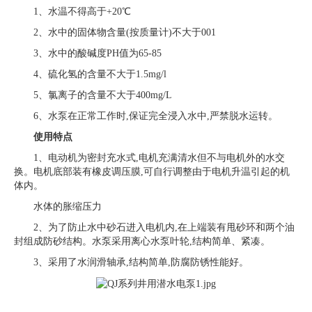
1、水温不得高于+20℃
2、水中的固体物含量(按质量计)不大于001
3、水中的酸碱度PH值为65-85
4、硫化氢的含量不大于1.5mg/l
5、氯离子的含量不大于400mg/L
6、水泵在正常工作时,保证完全浸入水中,严禁脱水运转。
使用特点
1、电动机为密封充水式,电机充满清水但不与电机外的水交
换。电机底部装有橡皮调压膜,可自行调整由于电机升温引起的机
体内。
水体的胀缩压力
2、为了防止水中砂石进入电机内,在上端装有甩砂环和两个油
封组成防砂结构。水泵采用离心水泵叶轮,结构简单、紧凑。
3、采用了水润滑轴承,结构简单,防腐防锈性能好。