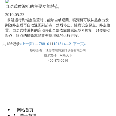
自动式喷灌机的主要功能特点
2019-05-23
前进运行到端点位置时，能够自动返回。喷灌机可以从起点出发
到达终点后再自动返回到起点，然后停止。随意设定起点、终点位
置。自走式喷灌机的启动停止全部依靠磁感应型号控制，只要挪动
起点、终点的磁铁就能改变喷灌机的运行行程。
共126记录
«上一页
1
...
7
8
9
10
11
12
13
14
...
21
下一页»
版权所有：江苏省慧博灌排设备有限公司
技术支持：网商天下
400-873-0516
网站首页
一键拨打
发送短信
APP下载
地图
网站首页
关于慧博