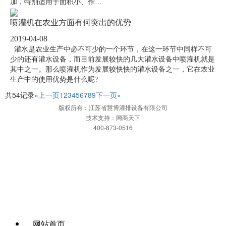
加，特别适用于面积小、作…
喷灌机在农业方面有何突出的优势
2019-04-08
灌水是农业生产中必不可少的一个环节，在这一环节中同样不可
少的还有灌水设备，而目前发展较快的几大灌水设备中喷灌机就是
其中之一。那么喷灌机作为发展较快快的灌水设备之一，它在农业
生产中的使用优势是什么呢?
共54记录
«上一页
1
2
3
4
5
6
7
8
9
下一页»
版权所有：江苏省慧博灌排设备有限公司
技术支持：网商天下
400-873-0516
网站首页
一键拨打
发送短信
APP下载
地图
网站首页