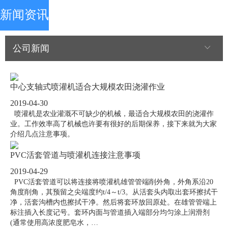
新闻资讯
公司新闻
中心支轴式喷灌机适合大规模农田浇灌作业
2019-04-30
喷灌机是农业灌溉不可缺少的机械，最适合大规模农田的浇灌作
业。工作效率高了机械也许要有很好的后期保养，接下来就为大家
介绍几点注意事项。
PVC活套管道与喷灌机连接注意事项
2019-04-29
PVC活套管道可以将连接将喷灌机雄管管端削外角，外角系沿20
角度削角，其预留之尖端度约t/4～t/3。从活套头内取出套环擦拭干
净，活套沟槽内也擦拭干净。然后将套环放回原处。在雄管管端上
标注插入长度记号。套环内面与管道插入端部分均匀涂上润滑剂
(通常使用高浓度肥皂水，…