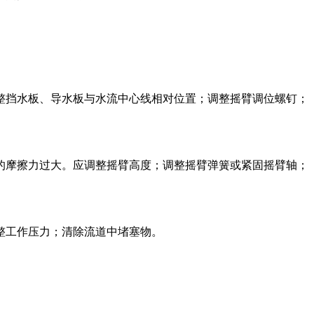
整挡水板、导水板与水流中心线相对位置；调整摇臂调位螺钉；
的摩擦力过大。应调整摇臂高度；调整摇臂弹簧或紧固摇臂轴；
整工作压力；清除流道中堵塞物。