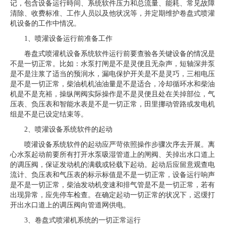
记，包含设备运行時间、系统软件压力和总流量、能耗、常见故障
清除、收费标准、工作人员以及他状况等，并定期维护卷盘式喷灌
机设备的工作中情况。
1、喷灌设备运行前准备工作
卷盘式喷灌机设备系统软件运行前要查验各关键设备的情况是
不是一切正常。比如：水泵打闸是不是灵便且无杂声，短轴深井泵
是不是注浆了适当的预润水，漏电保护开关是不是灵巧，三相电压
是不是一切正常，柴油机机油油量是不是适合，冷却循环水和柴油
机是不是充裕，操纵闸阀实际操作是不是灵便且处在关掉部位，气
压表、负压表和智能水表是不是一切正常，田里挪动管路或发电机
组是不是已设定结束等。
2、喷灌设备系统软件的起动
喷灌设备系统软件的起动应严苛依照操作步骤次序去开展。离
心水泵起动前要所有打开水泵吸湿管道上的闸阀、关掉出水口道上
的调压阀，保证发动机的满载或轻载下起动。起动后应留意观查电
流计、负压表和气压表的标示标值是不是一切正常，设备运行响声
是不是一切正常，柴油发动机变速和排气管是不是一切正常，若有
出现异常，应先停车检查。在确定起动一切正常的状况下，迟缓打
开出水口道上的调压阀向管道网供电。
3、卷盘式喷灌机系统的一切正常运行