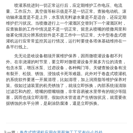
喷灌系统进到一切正常运行后，应定期维护工作电压、电流
量、工作压力、真空值等标示值是不是一切正常。查验电动机、滚
动轴承溫度是不是上升，水泵填充料渗水量是不是适合，还应定期
维护拦污状况。当喷撒进行上一个灌溉区交替到下一个灌溉区时，
应查验新的工作中情况是不是一切正常。留意从喷嘴的喷撒局里和
做雾化情况分辨系统软件是不是工作中一切正常。大中型卷盘式喷
灌机运行应常常监控其运行情况，运行时要使各塔体基础维持在一
条平行线上。
先无论是啥设备都须开展维护保养，因而微喷灌设备都不列
外。在非浇灌的时节里，要立即对微喷灌设备开展多方位的清查，
包含水泵，增压水泵、过虑设备，各种阀门等。关键查验设备有没
有裂开、松脱、锈蚀、浸蚀或卡死等难题。此外对于卷盘式喷灌机
的系统软件要逐一开展清理，比如清理，加上润滑脂等维护保养对
策。假如过滤装置的机壳锈蚀了，就须立即拆换，內部系统须清除
过滤芯和内腔。喷嘴的喷嘴细微，非常容易被水里带有的细沙等阻
塞，因而也须立即清理。假如供水管道道产生锈蚀状况，就需要依
据锈蚀的水平分辨，是刷涂防腐漆，還是立即拆换。
上一篇：
卷盘式喷灌机应用在草莓施工工艺有什么益处