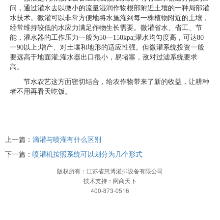
问，通过灌水去以微小的流量湿润作物根部附近土壤的一种局部灌
水技术。微灌可以非常方便地将水施灌到每一株植物附近的土壤，
经常维持较低的水应力满足作物生长需要。微灌省水、省工、节
能，灌水器的工作压力一般为50一150kpa;灌水均匀度高，可达80
一90以上;增产、对土壤和地形的适应性强。但微灌系统投资一般
要远高于地面灌;灌水器出口很小，易堵塞，敌对过滤系统要求
高。
节水农艺这方面密切结合，给农作物带来了新的收益，让耕种
者不用再看天吃饭。
上一篇：
滴灌与喷灌有什么区别
下一篇：
喷灌机按照系统可以划分为几个形式
版权所有：江苏省慧博灌排设备有限公司
技术支持：网商天下
400-873-0516