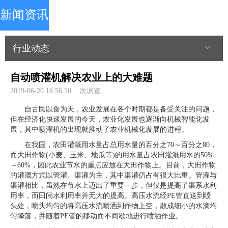
新闻资讯
行业动态
自动喷灌机解决农业上的大难题
2019-06-20 16:56:50
次浏览
自古民以食为天，农业发展在各个时期都是备受关注的问题，
但在经济化快速发展的今天，农业化发展也逐渐向机械智能化发
展，其中喷灌机的出现就推动了农业机械化发展的进程。
在我国，农田灌溉用水量占总用水量的百分之70～百分之80，
而大田作物(小麦、玉米、地瓜等)的用水量占农田灌溉用水的50%
～60%，因此农业节水的重点应放在大田作物上。目前，大田作物
的灌溉方式以管灌、渠灌为主，其中渠灌仍占有很大比重。管灌与
渠灌相比，虽然在节水上迈出了重要一步，但仅是提高了渠系水利
用率，而田间水利用率并无大的提高。高压水流经PE管直送到喷
头处，喷头均匀的将高压水流喷洒到作物上空，散成细小的水滴均
匀降落，并随着PE管的移动而不间歇地进行喷洒作业。