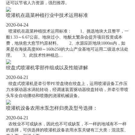
还可以节省人力资源，强烈推荐。
喷灌机在蔬菜种植行业中技术运用标准
2020-04-24
喷灌机在蔬菜种植技术运用标准： 1、挑选地块大且整平，一
般1.33～6.67公亩。地块过小、地貌太繁杂会提升项目投资成本
费，地块愈大愈节约原材料。 2、水源应距地块1000m内，如
果是在海拔高度800～160b250的大山产业基地可运用二级送水法处
理。 3、此技术性种植总…
绞盘式喷灌机零部件组成以及性能讲解
2020-04-21
绞盘式喷灌机是牵引带PE管盘绕在绞盘上，运用喷灌设备工作压
力水驱动器水涡轮转动，经调速装置驱动器绞盘转动，并牵引带喷
头车全自动挪动和喷撒的浇灌机械设备。
喷灌机设备农用水泵怎样归类及型号选择：
2020-04-21
农牧业不可或缺水，因此也不可或缺泵，不一样的地域有不一样
的选择，可供选择的喷灌机设备农用水泵关键有三大类：混流泵、