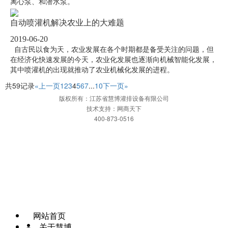
离心泵、和潜水泵。
自动喷灌机解决农业上的大难题
2019-06-20
自古民以食为天，农业发展在各个时期都是备受关注的问题，但
在经济化快速发展的今天，农业化发展也逐渐向机械智能化发展，
其中喷灌机的出现就推动了农业机械化发展的进程。
共59记录
«上一页
1
2
3
4
5
6
7
...
10
下一页»
版权所有：江苏省慧博灌排设备有限公司
技术支持：网商天下
400-873-0516
网站首页
一键拨打
发送短信
APP下载
地图
网站首页
关于慧博