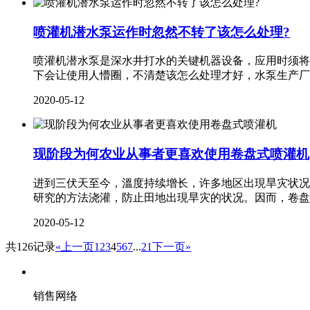
喷灌机潜水泵运作时忽然不转了该怎么处理?
喷灌机潜水泵是深水井打水的关键机器设备，应用时须将
下会让使用人懵圈，不清楚该怎么处理才好，水泵生产厂
2020-05-12
现阶段为何农业从事者更喜欢使用卷盘式喷灌机
进到三伏天至今，溫度持续增长，许多地区出現旱灾状况
研究的方法浇灌，防止田地出現旱灾的状况。因而，卷盘
2020-05-12
共126记录
«上一页
1
2
3
4
5
6
7
...
21
下一页»
销售网络